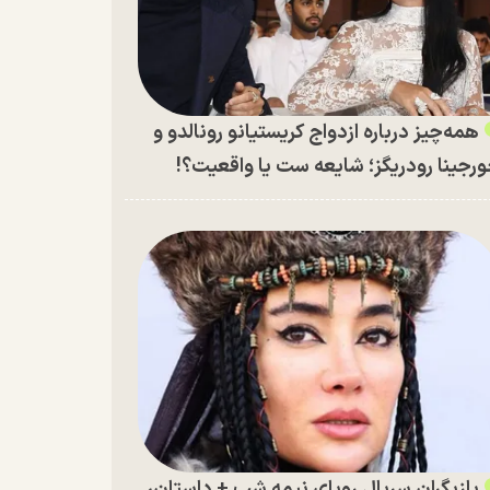
همه‌چیز درباره ازدواج کریستیانو رونالدو و
رجینا رودریگز؛ شایعه ست یا واقعیت؟!
بازیگران سریال رویای نیمه شب + داستان،