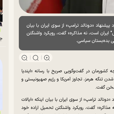
 پیشنهاد «دونالد ترامپ» از سوی ایران با بیان
ل" ایران است، نه مذاکره» گفت، رویکرد واشنگتن
جو
ی بده‌بستان سیاسی.
 کشورمان در گفت‌وگویی صریح با رسانه «ایندیا
شدن تنگه هرمز، تجاوز آمریکا و رژیم صهیونیستی و
 سخن گفت.
«دونالد ترامپ» از سوی ایران با بیان اینکه «ایالات
ه مذاکره» گفت، رویکرد واشنگتن تحمیل اراده خود