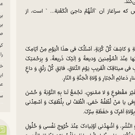
کند.
عل
رآغاز آن `اَللّهُمَّ داحِیَ الْکَعْبَة... ` است، از
بر
صح
کر
زْبَةِ وَ کاشِفَ کُلِّ کُرْبَةٍ، اَسْئَلُکَ فی هذَا الْیَوْمِ مِنْ اَیّامِکَ
را
ها عِنْدَ الْمُؤْمِنینَ وَدیعةً وَ اِلَیْکَ ذَریعةً، وَ بِرَحْمَتِکَ
خو
ِ فی میثاقِکَ الْقَریبِ یَوْمَ التِّلاقِ، فاتِقِ کُلِّ رَتْقٍ وَ داعٍ
ای
 دَعائِمِ الْجَبّارِ وَ وُلاةِ الْجَنَّةِ وَ النّارِ.
عو
َ مَقْطوعٍ وَ لا مَمْنونٍ، تَجْمَعُ لَنا بِهِ التَّوْبَةَ وَ حُسْنَ
سر
ی یا وَفی یا مَنْ لُطْفُهُ خَفی، الْطُفْ لی بِلُطْفِکَ وَ اَسْعِدْنی
ِوُلاةِ اَمْرِکَ وَ حَفَظَةِ سِرِّکَ.
النَّشْرِ، وَ اَشْهِدْنی اَوْلِیاءَکَ عِنْدَ خُرُوجِ نَفْسی وَ حُلُولِ