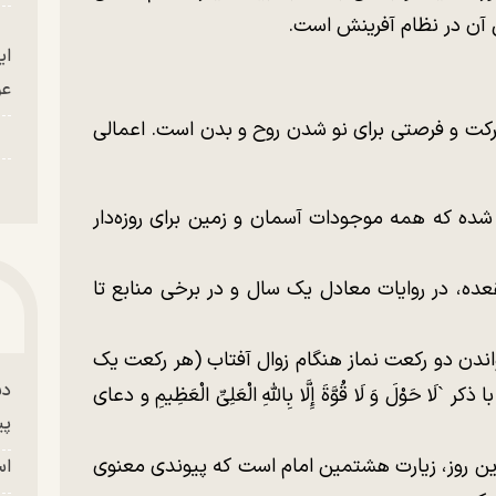
بی آن در نظام آفرینش است.
ای
عو
برکت و فرصتی برای نو شدن روح و بدن است. اعمالی
 شده که همه موجودات آسمان و زمین برای روزه‌دار
عده، در روایات معادل یک سال و در برخی منابع تا
اندن دو رکعت نماز هنگام زوال آفتاب (هر رکعت یک
دس
ْلَ وَ لَا قُوَّةَ إِلَّا بِاللهِ الْعَلِیِّ الْعَظِیمِ و دعای
پی
 این روز، زیارت هشتمین امام است که پیوندی معنوی
اس