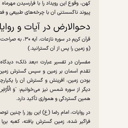
کهن، وقوع این رویداد را با فرارسیدن مهرماه
پیوند ناگسستنی آن با چرخه‌های طبیعی و فص
دحوالارض در آیات و روای
قرآن کریم در سوره ناز
(و زمین را پس از آن گسترانید.)
مفسران در تفسیر عبارت «بعد ذلک» دیدگاه‌ها
تقدم آسمان بر زمین و سپس گسترش زمین می‌
بودن زمین، آفرینش و گسترش آن را یکپارچه 
دیگر از سوره شمس نیز می‌خوانیم: `وَ الْأَرْضِ
همین گستردگی و همواری تأکید دارد.
در روایات، امام رضا (ع) این روز را چنین ت
فراگیر شده، زمین گسترش یافته، کعبه برپا