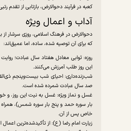
کعبه در فرآیند دحوالارض، بازتابی از تقدم رت
آداب و اعمال ویژه
دحوالارض در فرهنگ اسلامی، روزی سرشار از 
که برای آن توصیه شده، ساده، اما عمیق‌اند:
روزه: ثوابی معادل هفتاد سال عبادت؛ روایت
این روز طلب آمرزش می‌کنند.
شب‌زنده‌داری: احیای شب بیست‌وپنجم ذی‌الق
صد سال عبادت شمرده شده است.
غسل و نماز ویژه: غسل به نیت این روز، و خو
بار سوره حمد و پنج بار سوره شمس)، همراه با ذکر `لَا حَو
خاص پس از آن.
زیارت امام رضا (ع): از تأکیدشده‌ترین اعمال