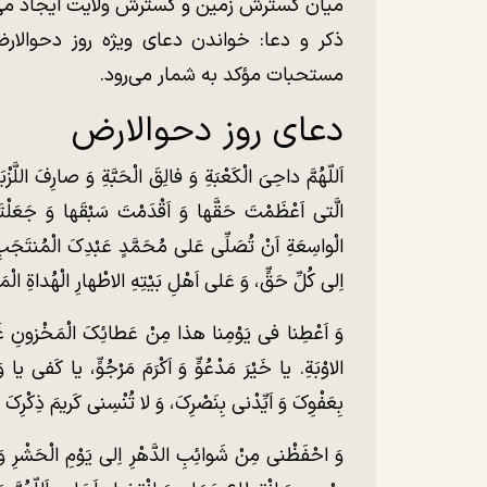
میان گسترش زمین و گسترش ولایت ایجاد می‌
ذکر و دعا: خواندن دعای ویژه روز دحوالارض که س
مستحبات مؤکد به شمار می‌رود.
دعای روز دحوالارض
اَللّهُمَّ داحِیَ الْکَعْبَةِ وَ فالِقَ الْحَبَّةِ وَ صارِفَ اللَّ
الَّتی اَعْظَمْتَ حَقَّها وَ اَقْدَمْتَ سَبْقَها وَ جَعَلْتَ
الْواسِعَةِ اَنْ تُصَلِّی عَلی مُحَمَّدٍ عَبْدِکَ الْمُنتَجَب
اِلی کُلِّ حَقٍّ، وَ عَلی اَهْلِ بَیْتِهِ الاطْهارِ الْهُداةِ الْمَنارِ
وَ اَعْطِنا فی یَوْمِنا هذا مِنْ عَطائِکَ الْمَخْزونِ غَیْر
الاوْبَةِ. یا خَیْرَ مَدْعُوٍّ وَ اَکْرَمَ مَرْجُوٍّ، یا کَف
بِعَفْوِکَ وَ اَیِّدْنی بِنَصْرِکَ، وَ لا تُنْسِنی کَریمَ ذِکْرِکَ ب
وَ احْفَظْنی مِنْ شَوائِبِ الدَّهْرِ اِلی یَوْمِ الْحَشْرِ وَ 