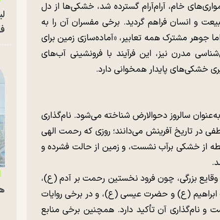
واری‌های خام، آرام‌آرام گسترده شد، خشکی‌ها از دل
لی
طبیعت و انسان فراهم گردید. برخی مفسران آن را به
فو
ا جوهر مشترک همه تعابیر، «آماده‌سازی زمین برای
اسی مدرن نیز، این فرآیند با فرونشینی آب‌های
یری خشکی‌های پایدار همخوانی دارد.
ه‌عنوان سالروز دحوالارض شناخته می‌شود. نام‌گذاری
عطفی در تاریخ آفرینش می‌دانند؛ روزی که رحمت الهی
طه از خشکی برآب نشست، و زمین از حالت فشرده و
د.
 وقایع بزرگی، چون فرود نخستین رحمت بر آدم (ع)،
هم
براهیم (ع) و حضرت عیسی (ع)، و در برخی روایات
 و نام‌گذاری آن تأکید دارد. همچنین برخی منابع