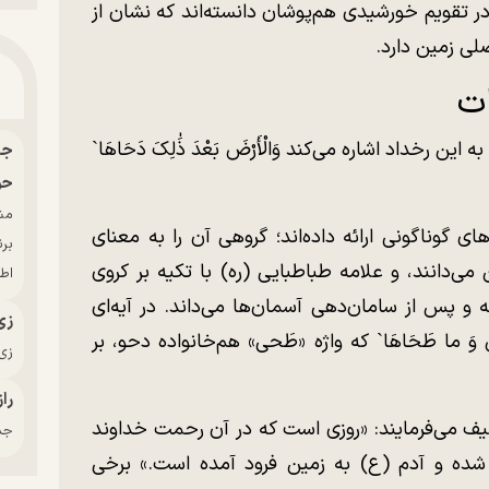
 در تقویم خورشیدی هم‌پوشان دانسته‌اند که نشان از
لی زمین دارد.
ات
عات، آیه ۳۰، به صراحت به این رخداد اشاره می‌کند وَالْأَرْضَ بَعْدَ ذَٰلِکَ دَحَاهَا`
حو
ی گوناگونی ارائه داده‌اند؛ گروهی آن را به معنای
بر
دانند، و علامه طباطبایی (ره) با تکیه بر کروی
اط
و پس از سامان‌دهی آسمان‌ها می‌داند. در آیه‌ای
زی
 وَ ما طَحَاهَا` که واژه «طَحی» هم‌خانواده دحو، بر
زی‌
راز
وصیف می‌فرمایند: «روزی است که در آن رحمت خداوند
جدی
 شده و آدم (ع) به زمین فرود آمده است.» برخی