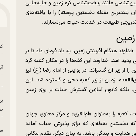
مین‌شناسی مانند ریخت‌شناسی کره زمین و جابه‌جایی
نوان بلندترین نقطه نخستین پوسته) را با یافته‌های
ظم تدریجی طبیعت در خدمت حیات می‌شمارند.
زمین
کش
 خداوند هنگام آفرینش زمین، به باد فرمان داد تا بر
 پدید آمد. خداوند این کف‌ها را در مکان کعبه گرد
آب
را از زیر آن گستراند. در روایتی از امام رضا (ع) نیز
‌القعده، زمین از زیر کعبه دحی و گسترده شد. این
ی، بلکه کانون آغازین گسترش حیات بر روی زمین
بر
صح
ت، کعبه را به‌عنوان «ام‌القری» و مرکز معنوی جهان
 که نخستین نقطه‌ای که برای پذیرش حیات آماده
سگ
ر هدایت و بندگی باشد. به بیان دیگر، تقدم مکانی