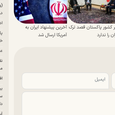
(و
در
اد
ر کشور پاکستان قصد ترک
آخرین پیشنهاد ایران به
ن را ندارد
آمریکا ارسال شد
خز
عل
نق
من
اف
بی
سر
دا
آی