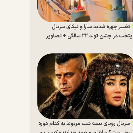
تغییر چهره شدید سارا و نیکای سریال
تخت در جشن تولد ۲۲ سالگی + تصاویر
سریال رویای نیمه شب مربوط به کدام دوره
ریخی‌ست؟ سلطان محمد خدابنده کیست و