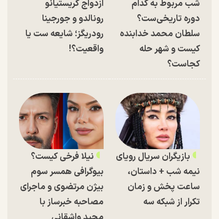
شب مربوط به کدام
ازدواج کریستیانو
دوره تاریخی‌ست؟
رونالدو و جورجینا
سلطان محمد خدابنده
رودریگز؛ شایعه ست یا
کیست و شهر حله
واقعیت؟!
کجاست؟
بازیگران سریال رویای
نیلا فرخی کیست؟
نیمه شب + داستان،
بیوگرافی همسر سوم
ساعت پخش و زمان
بیژن مرتضوی و ماجرای
تکرار از شبکه سه
مصاحبه خبرساز با
مجید واشقانی