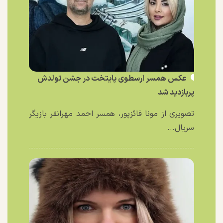
عکس همسر ارسطوی پایتخت در جشن تولدش
پربازدید شد
تصویری از مونا فائزپور، همسر احمد مهرانفر بازیگر
سریال...