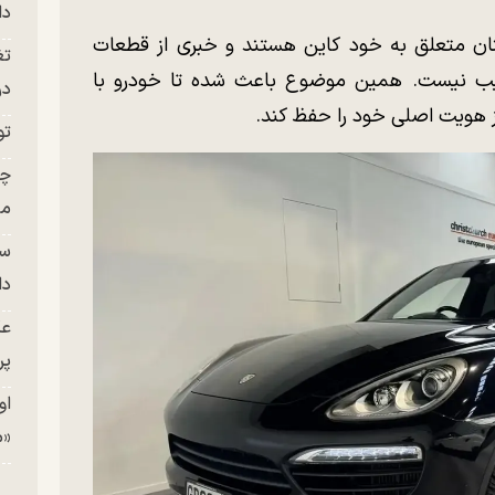
دا
نان متعلق به خود کاین هستند و خبری از قطعات
تغ
 عجیب نیست. همین موضوع باعث شده تا خودرو با
در ج
 هویت اصلی خود را حفظ کند.
تو
چن
من
سا
دا
عک
پر
او
«م