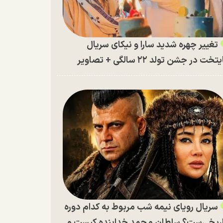
تغییر چهره شدید سارا و نیکای سریال
تخت در جشن تولد ۲۲ سالگی + تصاویر
سریال رویای نیمه شب مربوط به کدام دوره
ریخی‌ست؟ سلطان محمد خدابنده کیست و