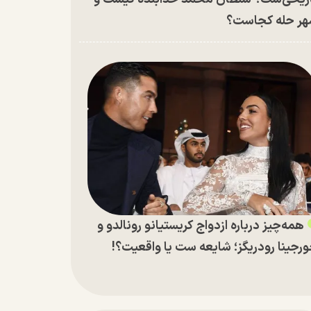
ر حله کجاست؟
همه‌چیز درباره ازدواج کریستیانو رونالدو و
رجینا رودریگز؛ شایعه ست یا واقعیت؟!