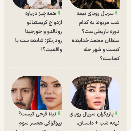
سریال رویای نیمه
همه‌چیز درباره
شب مربوط به کدام
ازدواج کریستیانو
دوره تاریخی‌ست؟
رونالدو و جورجینا
سلطان محمد خدابنده
رودریگز؛ شایعه ست یا
کیست و شهر حله
واقعیت؟!
کجاست؟
بازیگران سریال رویای
نیلا فرخی کیست؟
نیمه شب + داستان،
بیوگرافی همسر سوم