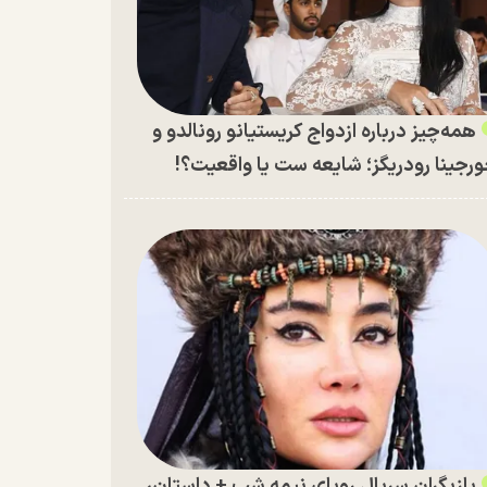
همه‌چیز درباره ازدواج کریستیانو رونالدو و
رجینا رودریگز؛ شایعه ست یا واقعیت؟!
بازیگران سریال رویای نیمه شب + داستان،