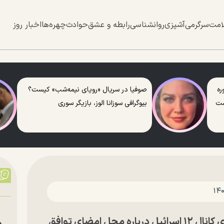
امت
سرگرمی
آشپزی
روانشناسی
رابطه و عشق
حوادث
چهره‌ها
اخبار روز
ره
صوفیا در سریال «رویای نیمه‌شب» کیست؟
ست
بیوگرافی سوزانا الوز، بازیگر سوری
ل امضای توافق