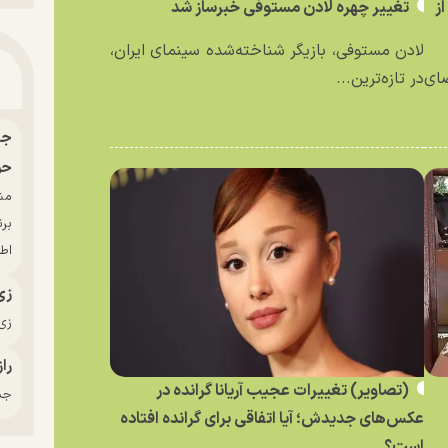
ز
تغییر چهره لادن مستوفی خبرساز شد
لادن مستوفی، بازیگر شناخته‌شده سینمای ایران،
ای
در تازه‌ترین...
حو
بر
اط
زی
زی‌
راز
(تصاویر) تغییرات عجیب آریانا گرانده در
جدی
عکس‌های جدیدش؛ آیا اتفاقی برای گرانده افتاده
است؟