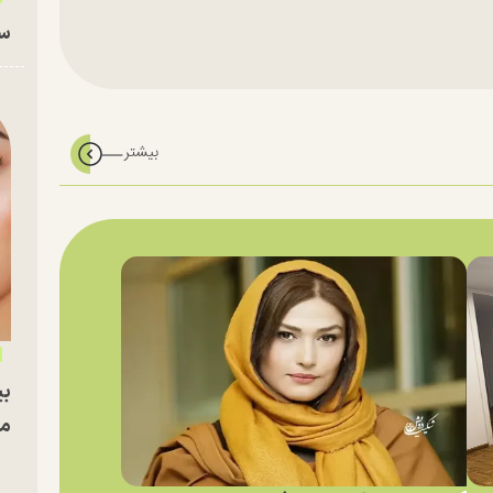
سا
بی
مج