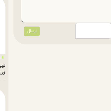
«
تهی
قدر