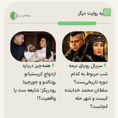
به روایت دیگر
سریال رویای نیمه
همه‌چیز درباره
شب مربوط به کدام
ازدواج کریستیانو
دوره تاریخی‌ست؟
رونالدو و جورجینا
سلطان محمد خدابنده
رودریگز؛ شایعه ست یا
کیست و شهر حله
واقعیت؟!
کجاست؟