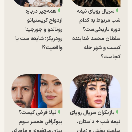
سریال رویای نیمه
همه‌چیز درباره
شب مربوط به کدام
ازدواج کریستیانو
دوره تاریخی‌ست؟
رونالدو و جورجینا
سلطان محمد خدابنده
رودریگز؛ شایعه ست یا
کیست و شهر حله
واقعیت؟!
کجاست؟
بازیگران سریال رویای
نیلا فرخی کیست؟
نیمه شب + داستان،
بیوگرافی همسر سوم
ساعت پخش و زمان
بیژن مرتضوی و ماجرای