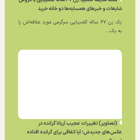
ملکه شایعه کلمبیا؛ زن ۶۷ ساله کلمبیایی با فروش
شایعات و خبر‌های همسایه‌ها دو خانه خرید
یک زن ۶۷ ساله کلمبیایی سرگرمی مورد علاقه‌اش را
به یک...
(تصاویر) تغییرات عجیب آریانا گرانده در
عکس‌های جدیدش؛ آیا اتفاقی برای گرانده افتاده