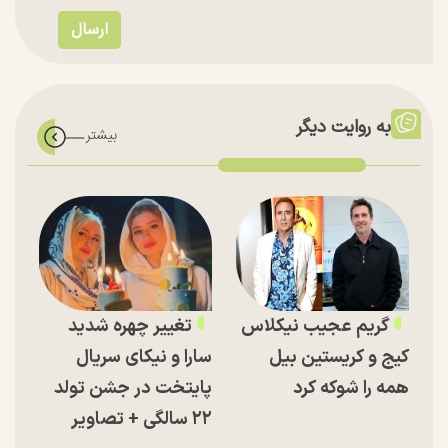
به روایت دیگر
گریم عجیب نیکلاس
تغییر چهره شدید
کیج و کریستین بیل
سارا و نیکای سریال
همه را شوکه کرد
پایتخت در جشن تولد
۲۲ سالگی + تصاویر