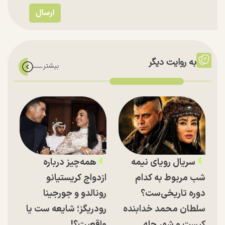
به روایت دیگر
سریال رویای نیمه
همه‌چیز درباره
شب مربوط به کدام
ازدواج کریستیانو
دوره تاریخی‌ست؟
رونالدو و جورجینا
سلطان محمد خدابنده
رودریگز؛ شایعه ست یا
کیست و شهر حله
واقعیت؟!