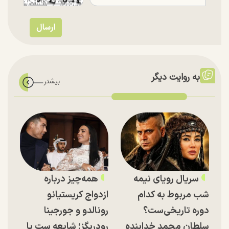
به روایت دیگر
سریال رویای نیمه
همه‌چیز درباره
شب مربوط به کدام
ازدواج کریستیانو
دوره تاریخی‌ست؟
رونالدو و جورجینا
سلطان محمد خدابنده
رودریگز؛ شایعه ست یا