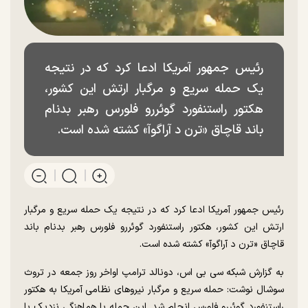
رئیس جمهور آمریکا ادعا کرد که در نتیجه
یک حمله سریع و مرگبار ارتش این کشور،
هکتور راستنفورد گوئررو فلورس رهبر بدنام
باند قاچاق «ترن د آراگوآ» کشته شده است.
رئیس جمهور آمریکا ادعا کرد که در نتیجه یک حمله سریع و مرگبار
ارتش این کشور، هکتور راستنفورد گوئررو فلورس رهبر بدنام باند
قاچاق «ترن د آراگوآ» کشته شده است.
به گزارش شبکه سی بی اس، دونالد ترامپ اواخر روز جمعه در تروث
سوشال نوشت: حمله سریع و مرگبار نیرو‌های نظامی آمریکا به هکتور
راستنفورد گوئررو فلورس انجام شد. این حمله با هماهنگی نزدیک با