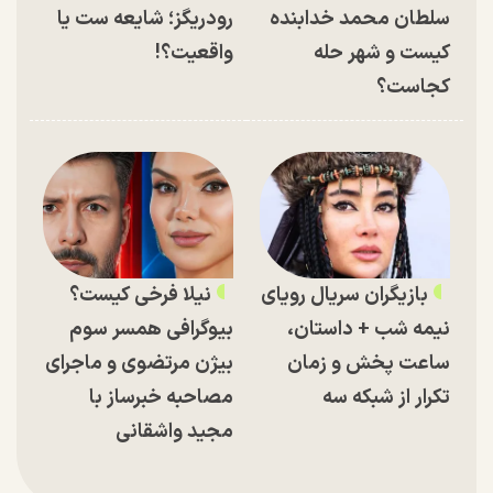
سلطان محمد خدابنده
رودریگز؛ شایعه ست یا
کیست و شهر حله
واقعیت؟!
کجاست؟
بازیگران سریال رویای
نیلا فرخی کیست؟
نیمه شب + داستان،
بیوگرافی همسر سوم
ساعت پخش و زمان
بیژن مرتضوی و ماجرای
تکرار از شبکه سه
مصاحبه خبرساز با
مجید واشقانی