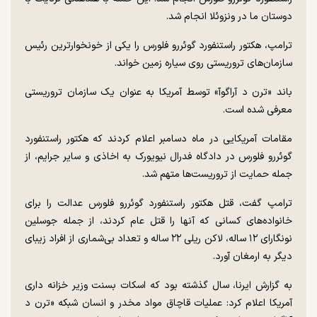
دوستان ما در ونزوئلا انجام شد.
ترامپ، هکتور راستنفورد گوئررو فلورس را یکی از خونخوارترین رئیس
سازمان‌های تروریستی روی سیاره زمین خواند.
باند «ترن د آراگوآ» توسط آمریکا به عنوان یک سازمان تروریستی
معرفی شده است.
مقامات آمریکایی در ماه دسامبر اعلام کردند که هکتور راستنفورد
گوئررو فلورس در دادگاه فدرال نیویورک به اخاذی و سایر جرایم، از
جمله حمایت از تروریست‌ها متهم شد.
ترامپ گفت، قتل هکتور راستنفورد گوئررو فلورس عدالت را برای
خانواده‌های کسانی که آنها را قتل عام کردند، از جمله جوسلین
نونگارای ۱۲ ساله، لاکن ریلی ۲۲ ساله و تعداد بی‌شماری از افراد زیبای
دیگر به ارمغان آورد.
به گزارش ایرنا، سال گذشته بود که اسکات بسنت وزیر خزانه داری
آمریکا اعلام کرد: عملیات قاچاق مواد مخدر و انسان شبکه «ترن د