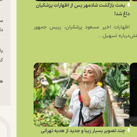
بحث بازگشت شادمهر پس از اظهارات پزشکیان
داغ شد!
سر
اظهارات اخیر مسعود پزشکیان، رییس جمهور
دا
نقش
درباره تسهیل...
با
کی
هم
پز
پای
چند تصویر بسیار زیبا و جدید از هدیه تهرانی