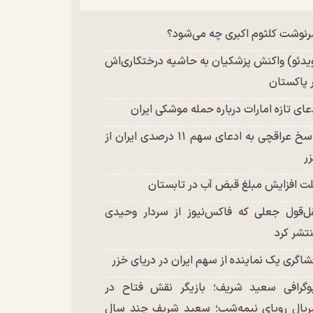
چند تصویر بسیار زیبا و جدید از هدیه تهرانی
نوشت کلثوم اکبری چه می‌شود؟
تشر شد
یدئو) واکنش پزشکیان به حاشیه درختکاری‌اش
 پاکستان
عای تازه امارات درباره حمله موشکی ایران
پاسخ عراقچی به ادعای سهم ۱۱ درصدی ایران از
ر
ت افزایش مبلغ قبض آب در تابستان
ل‌قول جعلی که فاکس‌نیوز از سردار وحیدی
تشر کرد
شاگری یک نماینده از سهم ایران در دریای خزر
وگرافی سعید شریف؛ بازیگر نقش فتاح در
یال رویای نیمه‌شب؛ سعید شریف چند سال