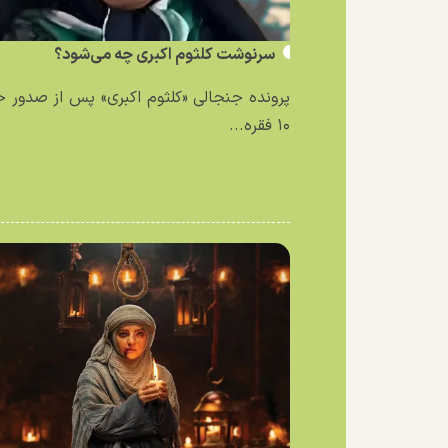
سرنوشت کلثوم اکبری چه می‌شود؟
پرونده جنجالی «کلثوم اکبری» پس از صدور 
۱۰ فقره...