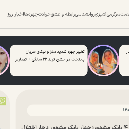
امت
سرگرمی
آشپزی
روانشناسی
رابطه و عشق
حوادث
چهره‌ها
اخبار روز
ر
تغییر چهره شدید سارا و نیکای سریال
پایتخت در جشن تولد ۲۲ سالگی + تصاویر
گمانه‌زنی فارس درباره حمله سایبری به ۴ بانک مشهور؛ چهار بانک مشهور دچار اختلال