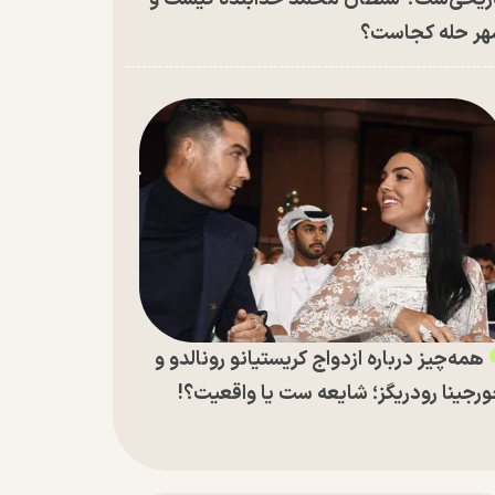
ر حله کجاست؟
همه‌چیز درباره ازدواج کریستیانو رونالدو و
رجینا رودریگز؛ شایعه ست یا واقعیت؟!