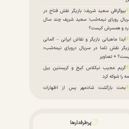
بیوگرافی سعید شریف؛ بازیگر نقش فتاح در
یال رویای نیمه‌شب؛ سعید شریف چند سال
رد و همسرش کیست؟
آیدا ماهیانی بازیگر و نقاش ایرانی – آلمانی
زیگر نقش تلما در سریال «رویای نیمه‌شب»
ست؟ + تصاویر
گریم عجیب نیکلاس کیج و کریستین بیل
ه را شوکه کرد
بحث بازگشت شادمهر پس از اظهارات
شکیان داغ شد!
تغییر چهره شدید سارا و نیکای سریال
تخت در جشن تولد ۲۲ سالگی + تصاویر
پرطرفدارها
توافق با آمریکا در انتظار تایید نهایی شعام؟