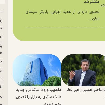
منتشر شد
د:
سر
تصاویر تازه‌ای از هدیه تهرانی، بازیگر سینمای
من
ایران،...
(و
در
اد
خز
عل
نق
من
اف
الناصر همتی راهی قطر
تکذیب ورود اسکناس جدید
بانک مرکزی به بازار با تصویر
بی
رهبر شهید
سر