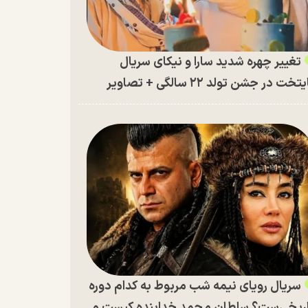
تغییر چهره شدید سارا و نیکای سریال
تخت در جشن تولد ۲۲ سالگی + تصاویر
سریال رویای نیمه شب مربوط به کدام دوره
ریخی‌ست؟ سلطان محمد خدابنده کیست و