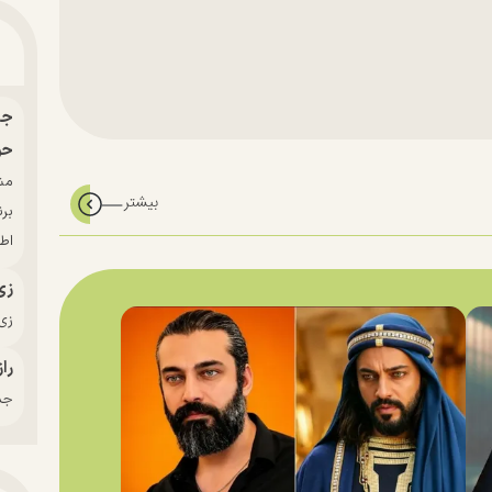
حو
بر
اط
زی
زی‌
راز
جدی