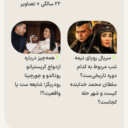
۲۲ سالگی + تصاویر
سریال رویای نیمه
همه‌چیز درباره
شب مربوط به کدام
ازدواج کریستیانو
دوره تاریخی‌ست؟
رونالدو و جورجینا
سلطان محمد خدابنده
رودریگز؛ شایعه ست یا
کیست و شهر حله
واقعیت؟!
کجاست؟