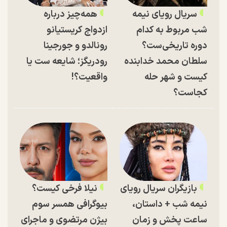
سریال رویای نیمه
همه‌چیز درباره
شب مربوط به کدام
ازدواج کریستیانو
دوره تاریخی‌ست؟
رونالدو و جورجینا
سلطان محمد خدابنده
رودریگز؛ شایعه ست یا
کیست و شهر حله
واقعیت؟!
کجاست؟
بازیگران سریال رویای
نیلا فرخی کیست؟
نیمه شب + داستان،
بیوگرافی همسر سوم
ساعت پخش و زمان
بیژن مرتضوی و ماجرای