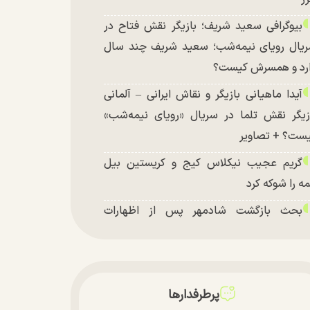
بیوگرافی سعید شریف؛ بازیگر نقش فتاح در
یال رویای نیمه‌شب؛ سعید شریف چند سال
رد و همسرش کیست؟
آیدا ماهیانی بازیگر و نقاش ایرانی – آلمانی
زیگر نقش تلما در سریال «رویای نیمه‌شب»
ست؟ + تصاویر
گریم عجیب نیکلاس کیج و کریستین بیل
ه را شوکه کرد
بحث بازگشت شادمهر پس از اظهارات
شکیان داغ شد!
تغییر چهره شدید سارا و نیکای سریال
تخت در جشن تولد ۲۲ سالگی + تصاویر
پرطرفدارها
توافق با آمریکا در انتظار تایید نهایی شعام؟