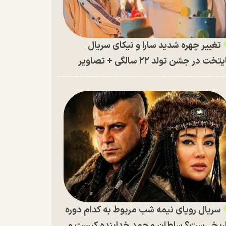
تغییر چهره شدید سارا و نیکای سریال
تخت در جشن تولد ۲۲ سالگی + تصاویر
سریال رویای نیمه شب مربوط به کدام دوره
ریخی‌ست؟ سلطان محمد خدابنده کیست و