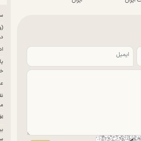
 ایران
ایران
سر
من
(و
در
اد
خز
عل
نق
من
اف
بی
سر