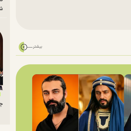
شه
جو