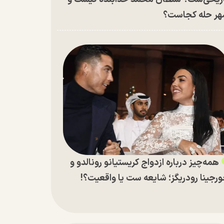
ر حله کجاست؟
همه‌چیز درباره ازدواج کریستیانو رونالدو و
رجینا رودریگز؛ شایعه ست یا واقعیت؟!