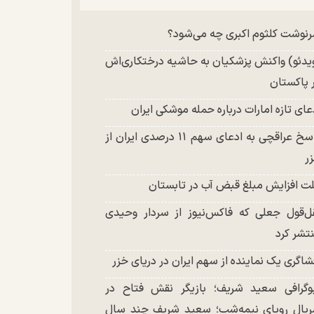
چند تصویر بسیار زیبا و جدید از هدیه تهرانی
نوشت کلثوم اکبری چه می‌شود؟
تشر شد
یدئو) واکنش پزشکیان به حاشیه درختکاری‌اش
 پاکستان
عای تازه امارات درباره حمله موشکی ایران
پاسخ عراقچی به ادعای سهم ۱۱ درصدی ایران از
ر
ت افزایش مبلغ قبض آب در تابستان
ل‌قول جعلی که فاکس‌نیوز از سردار وحیدی
تشر کرد
شاگری یک نماینده از سهم ایران در دریای خزر
وگرافی سعید شریف؛ بازیگر نقش فتاح در
یال رویای نیمه‌شب؛ سعید شریف چند سال