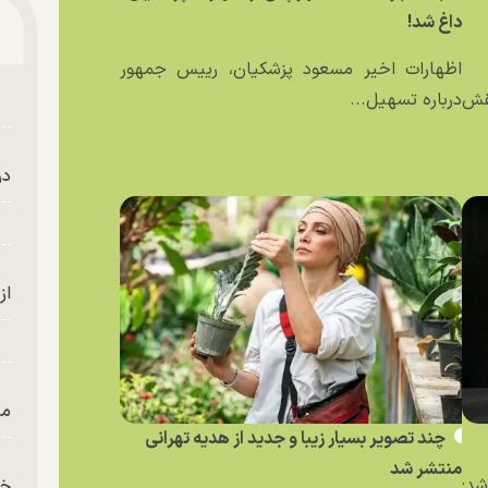
داغ شد!
اظهارات اخیر مسعود پزشکیان، رییس جمهور
نقش
درباره تسهیل...
در
از
من
چند تصویر بسیار زیبا و جدید از هدیه تهرانی
منتشر شد
د:
خز