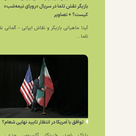
بازیگر نقش تلما در سریال «رویای نیمه‌شب»
کیست؟ + تصاویر
آیدا ماهیانی بازیگر و نقاش ایرانی – آلمانی 
تلما...
توافق با آمریکا در انتظار تایید نهایی شعام؟
باراک راوید، خبرنگار آکسیوس مدعی ش