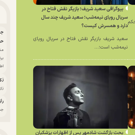
بیوگرافی سعید شریف؛ بازیگر نقش فتاح در
سریال رویای نیمه‌شب؛ سعید شریف چند سال
حکم
دارد و همسرش کیست؟
سعید شریف بازیگر نقش فتاح در سریال رویای
حو
نیمه‌شب است؛...
بر
اط
زی
زی‌
راز
جدی
بحث بازگشت شادمهر پس از اظهارات پزشکیان