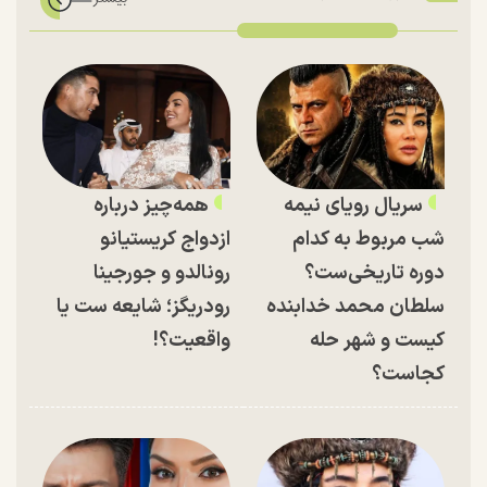
سریال رویای نیمه
همه‌چیز درباره
شب مربوط به کدام
ازدواج کریستیانو
دوره تاریخی‌ست؟
رونالدو و جورجینا
سلطان محمد خدابنده
رودریگز؛ شایعه ست یا
کیست و شهر حله
واقعیت؟!
کجاست؟