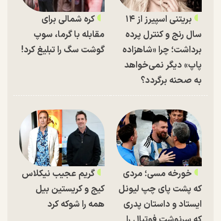
بریتنی اسپیرز از ۱۴
کره شمالی برای
سال رنج و کنترل پرده
مقابله با گرما، سوپ
برداشت؛ چرا «شاهزاده
گوشت سگ را تبلیغ کرد!
پاپ» دیگر نمی‌خواهد
به صحنه برگردد؟
خورخه مسی؛ مردی
گریم عجیب نیکلاس
که پشت پای چپ لیونل
کیج و کریستین بیل
ایستاد و داستان پدری
همه را شوکه کرد
که سرنوشت فوتبال را