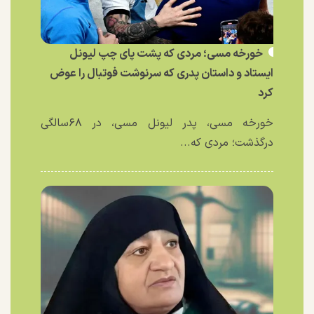
خورخه مسی؛ مردی که پشت پای چپ لیونل
ایستاد و داستان پدری که سرنوشت فوتبال را عوض
کرد
خورخه مسی، پدر لیونل مسی، در ۶۸سالگی
درگذشت؛ مردی که...