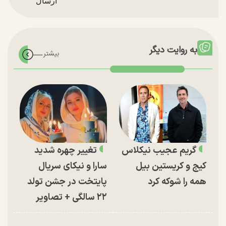
به روایت دیگر
گریم عجیب نیکلاس
تغییر چهره شدید
کیج و کریستین بیل
سارا و نیکای سریال
همه را شوکه کرد
پایتخت در جشن تولد
۲۲ سالگی + تصاویر