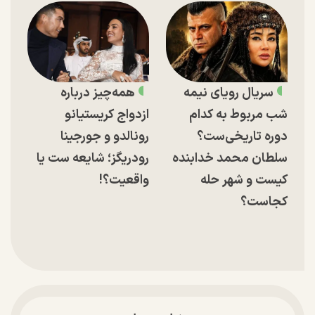
سریال رویای نیمه
همه‌چیز درباره
شب مربوط به کدام
ازدواج کریستیانو
دوره تاریخی‌ست؟
رونالدو و جورجینا
سلطان محمد خدابنده
رودریگز؛ شایعه ست یا
کیست و شهر حله
واقعیت؟!
کجاست؟