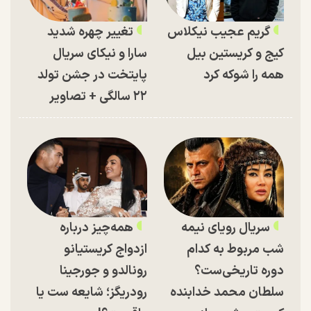
گریم عجیب نیکلاس
تغییر چهره شدید
کیج و کریستین بیل
سارا و نیکای سریال
همه را شوکه کرد
پایتخت در جشن تولد
۲۲ سالگی + تصاویر
سریال رویای نیمه
همه‌چیز درباره
شب مربوط به کدام
ازدواج کریستیانو
دوره تاریخی‌ست؟
رونالدو و جورجینا
سلطان محمد خدابنده
رودریگز؛ شایعه ست یا