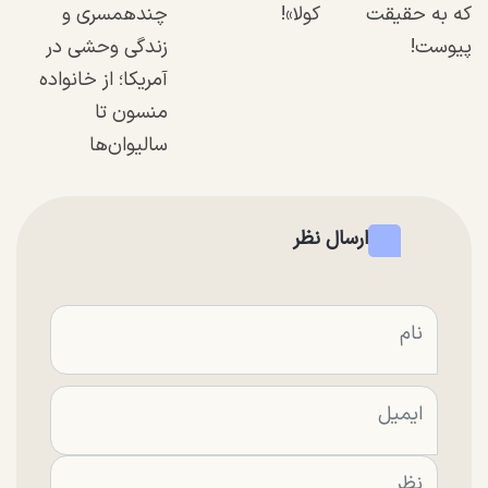
که به حقیقت
کولا»!
چندهمسری و
پیوست!
زندگی وحشی در
آمریکا؛ از خانواده
منسون تا
سالیوان‌ها
ارسال نظر