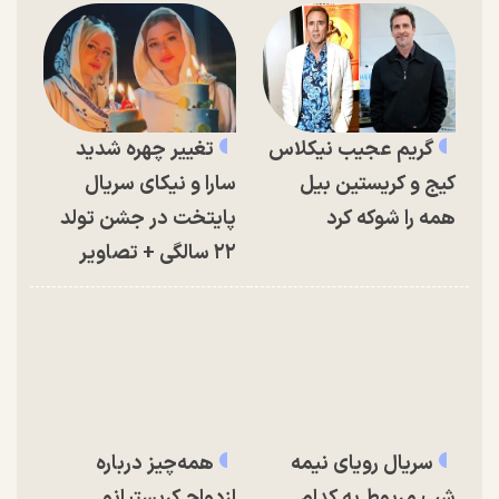
گریم عجیب نیکلاس
تغییر چهره شدید
کیج و کریستین بیل
سارا و نیکای سریال
همه را شوکه کرد
پایتخت در جشن تولد
۲۲ سالگی + تصاویر
سریال رویای نیمه
همه‌چیز درباره
شب مربوط به کدام
ازدواج کریستیانو