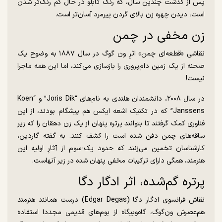
پس از گذشت چندین سال، که رنگ تابلو در حال کم رنگ‌تر شدن
است، دیدن چهره زن بالای گردن پیرمرد آسان‌تر است.
زن مخفی در چمن
نقاشی «قطعه‌ای چمن» اثرِ ون گوگ در سال ۱۸۸۷ به وضوح یک
صحنه از یک زمین دام‌پروری را بازسازی می‌کند، اما این همه ماجرا
نیست!
در سال ۲۰۰۸، دانشمندان هلندی به نام‌های “Joris Dik” و “Koen
Janssens” که در تکنیک اشعه ایکس هم پیشگام بودند، از این
فناوری کمک گرفتند تا بتوانند پرتره پنهان از یک زن دهقان را که زیر
ساقه‌های چمن دفن شده است را کشف کنند. به گفته گاردین،
کارشناسان تخمین می‌زنند که حدود یک-سوم از آثارِ اولیه این
هنرمند، همگی دارای ترکیبات مخفی پنهان شده در زیر آنهاست.
پرتره گم‌شده، اثر ادگار دگا
نقاش فرانسوی ادگار دگا (Edgar Degas) درست همانند هنرمند
هم‌عصرش ون‌گوگ، گاه‌و‌بیگاه از بوم‌های قدیمی مجددا استفاده