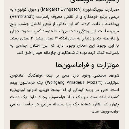
«مارگارت لیوینگستون» (Margaret Livingston) و «بول کونوی» به
بررسی پرترهِ خودنگاره‌ای از نقاش معروف رامبرانت (Rembrandt)
پرداختند و ثابت کردند که این نقاش از نوعی اختلال چشمی رنج
می‌برده است. این ویژگی باعث می‌شد تا هنرمند کمی متفاوت جهان
را ملاحظه کند و دنیا را به جای اینکه ۳ بعدی ببنید، ۲ بعدی ببیند.
با این وجود این امکان وجود دارد که این اختلال چشمی به
رامبرانت کمک کرده بوده تا شاهکار‌های جاودانه خود را خلق کند.
موتزارت و فراماسون‌ها
شواهد محکمی وجود دارد مبنی بر اینکه «ولفگانگ آمادئوس
موتزارت» (Wolfgang Amadeus Mozart) یک فراماسون بوده
است. حتی در پرتره کودکی او که توسط «پیترو آنتونیو لورنزونی»
کشیده شده است نیز یک نماد فراماسونی وجود دارد. یک دست
پنهان که نشان دهنده یک رتبه سلسله مراتبی در جامعه مخفی
فراماسون‌ها است.