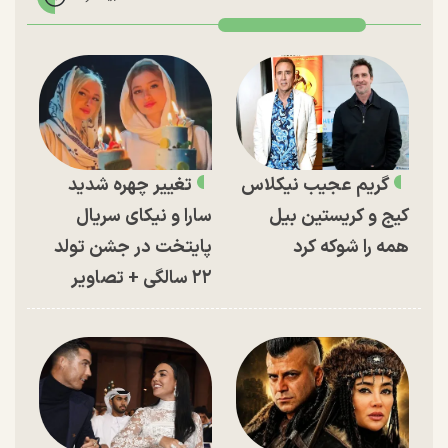
گریم عجیب نیکلاس
تغییر چهره شدید
کیج و کریستین بیل
سارا و نیکای سریال
همه را شوکه کرد
پایتخت در جشن تولد
۲۲ سالگی + تصاویر