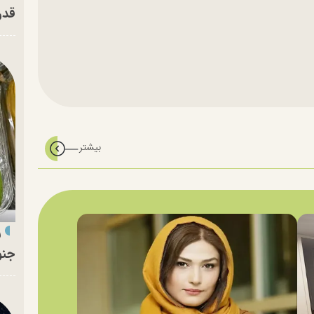
قدر
ر
جنو