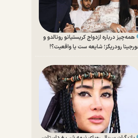
همه‌چیز درباره ازدواج کریستیانو رونالدو و
رجینا رودریگز؛ شایعه ست یا واقعیت؟!
بازیگران سریال رویای نیمه شب + داستان،