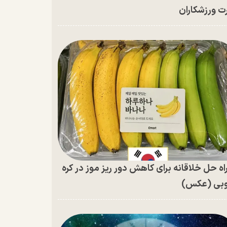
ت ورزشکاران
اه حل خلاقانه برای کاهش دور ریز موز در کره
بی (عکس)