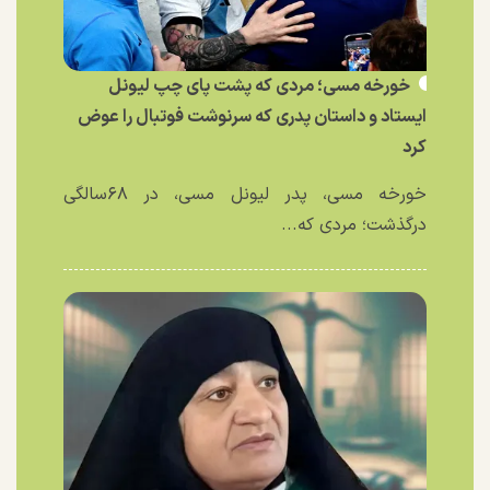
خورخه مسی؛ مردی که پشت پای چپ لیونل
ایستاد و داستان پدری که سرنوشت فوتبال را عوض
کرد
خورخه مسی، پدر لیونل مسی، در ۶۸سالگی
درگذشت؛ مردی که...