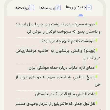
جدیدترین‌ها
پربیننده‌ها
پربحث‌ها
خورخه مسی؛ مردی که پشت پای چپ لیونل ایستاد
و داستان پدری که سرنوشت فوتبال را عوض کرد
سرنوشت کلثوم اکبری چه می‌شود؟
(ویدئو) واکنش پزشکیان به حاشیه درختکاری‌اش
در پاکستان
ادعای تازه امارات درباره حمله موشکی ایران
پاسخ عراقچی به ادعای سهم ۱۱ درصدی ایران از
خزر
علت افزایش مبلغ قبض آب در تابستان
نقل‌قول جعلی که فاکس‌نیوز از سردار وحیدی منتشر