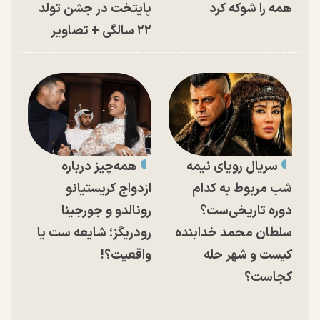
همه را شوکه کرد
پایتخت در جشن تولد
۲۲ سالگی + تصاویر
سریال رویای نیمه
همه‌چیز درباره
شب مربوط به کدام
ازدواج کریستیانو
دوره تاریخی‌ست؟
رونالدو و جورجینا
سلطان محمد خدابنده
رودریگز؛ شایعه ست یا
کیست و شهر حله
واقعیت؟!
کجاست؟