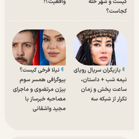
کیست و شهر حله
واقعیت؟!
کجاست؟
بازیگران سریال رویای
نیلا فرخی کیست؟
نیمه شب + داستان،
بیوگرافی همسر سوم
ساعت پخش و زمان
بیژن مرتضوی و ماجرای
تکرار از شبکه سه
مصاحبه خبرساز با
مجید واشقانی