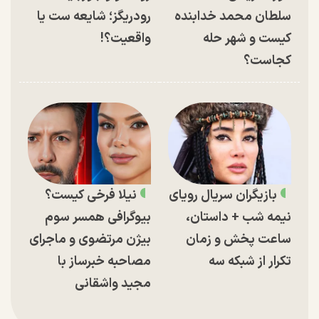
سلطان محمد خدابنده
رودریگز؛ شایعه ست یا
کیست و شهر حله
واقعیت؟!
کجاست؟
بازیگران سریال رویای
نیلا فرخی کیست؟
نیمه شب + داستان،
بیوگرافی همسر سوم
ساعت پخش و زمان
بیژن مرتضوی و ماجرای
تکرار از شبکه سه
مصاحبه خبرساز با
مجید واشقانی