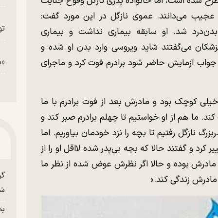
مطرح شده است، اما خانواده پدری نازگل وقوع جنایت
عجیب می‌دانند. عموی نازگل در این مورد گفت:
تو
رادرم دچار بدن‌درد شد. او سابقه بیماری نداشت و بیماری
پزشکان می‌گفتند شاید ویروسی وارد بدن او شده و
ه جواب آزمایش حاضر شود برادرم فوت کرد و ماجرای
«م
خیلی کوچک بود و مادرش بعد از فوت برادرم با ما
ند. ما هم از او خواستیم تا چهلم برادرم صبر کند و
زرگ نازگل رفتیم تا بچه را نزد خودمان بیاوریم. اما
کرد و گفتند حالا که بچه بی‌پدر شده لااقل او را از
مادرش بوده و حالا اگر نظرش عوض شده از نظر ما
گر
 مادرش زندگی کند.»
شو
بح