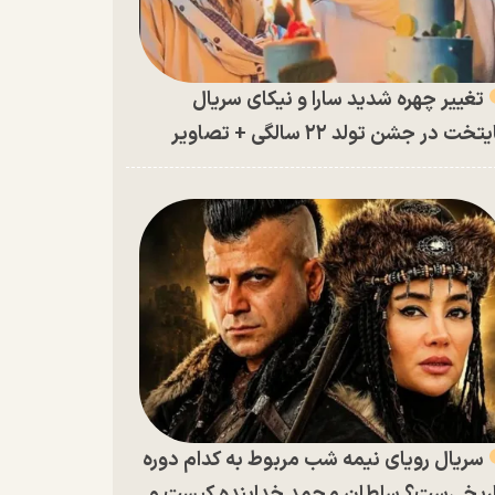
تغییر چهره شدید سارا و نیکای سریال
تخت در جشن تولد ۲۲ سالگی + تصاویر
سریال رویای نیمه شب مربوط به کدام دوره
ریخی‌ست؟ سلطان محمد خدابنده کیست و