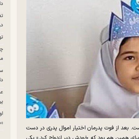
دا
تغ
در ج
تو
چن
من
سا
دا
عک
پر
او
«م
اشت. بعد از فوت پدرمان اختیار اموال پدری در دست
. برای همین هم بود که خودش دیر ازدواج کرد.» یکی