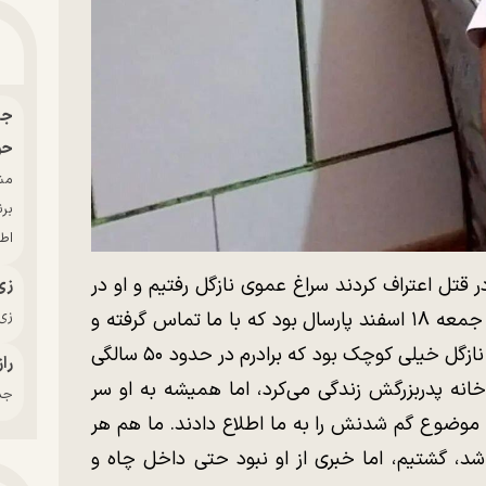
حو
بر
اط
ر قتل اعتراف کردند سراغ عموی نازگل رفتیم و او در
زی
گفت‌و‌گو با خبرنگار «هفت‌صبح» گفت: «صبح جمعه ۱۸ اسفند پارسال بود که با ما تماس گرفته و
زی‌
گفتند نازگل از صبح تا به حال گم شده است. نازگل خیلی کوچک بود که برادرم در حدود ۵۰ سالگی
راز
خانه پدربزرگش زندگی می‌کرد، اما همیشه به او سر
جدی
م موضوع گم شدنش را به ما اطلاع دادند. ما هم هر
اشد، گشتیم، اما خبری از او نبود حتی داخل چاه و