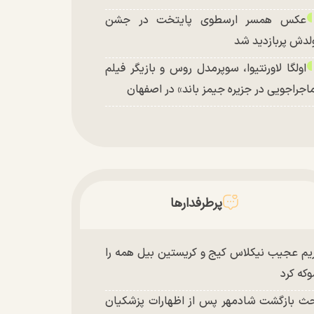
عکس همسر ارسطوی پایتخت در جشن
لدش پربازدید شد
اولگا لاورنتیوا، سوپرمدل روس و بازیگر فیلم
اجراجویی در جزیره جیمز باند» در اصفهان
پرطرفدارها
یم عجیب نیکلاس کیج و کریستین بیل همه را
که کرد
ث بازگشت شادمهر پس از اظهارات پزشکیان