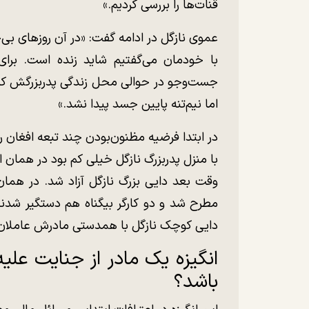
قنات‌ها را بررسی کردیم.»
عموی نازگل در ادامه گفت: «در آن روز‌های بی
با خودمان می‌گفتیم شاید زنده است. برا
جست‌و‌جو در حوالی محل زندگی پدربزرگش ک
اما نیم‌تنه پایین جسد پیدا نشد.»
در ابتدا فرضیه مظنون‌بودن چند تبعه افغان
با منزل پدربزرگ نازگل خیلی کم بود در همان ا
وقت بعد دایی بزرگ نازگل آزاد شد. در هما
مطرح شد و دو کارگر بیگناه هم دستگیر شد
دایی کوچک نازگل با همدستی مادرش عاملان قت
انگیزه یک مادر از جنایت علی
باشد؟