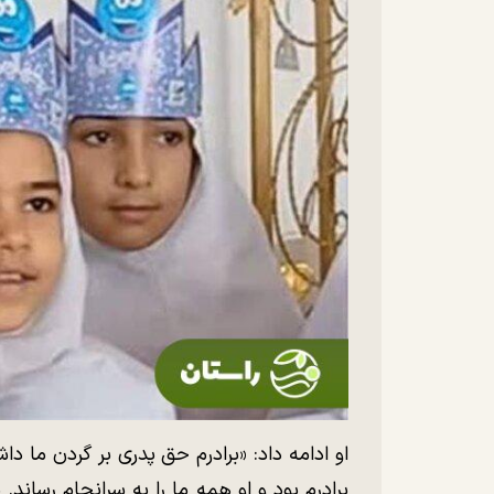
او ادامه داد: «برادرم حق پدری بر گردن ما د
برادرم بود و او همه ما را به سرانجام رساند