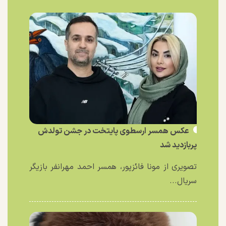
عکس همسر ارسطوی پایتخت در جشن تولدش
پربازدید شد
تصویری از مونا فائزپور، همسر احمد مهرانفر بازیگر
سریال...