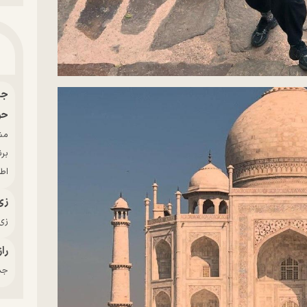
حو
بر
اط
زی
زی‌
راز
جدی