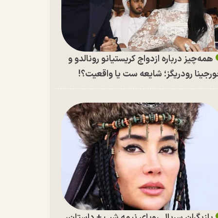
همه‌چیز درباره ازدواج کریستیانو رونالدو و
رجینا رودریگز؛ شایعه ست یا واقعیت؟!
بازیگران سریال رویای نیمه شب + داستان،