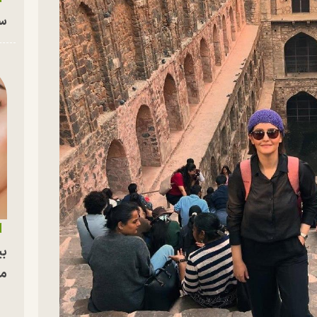
سا
بی
مج