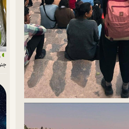
ر
جنو