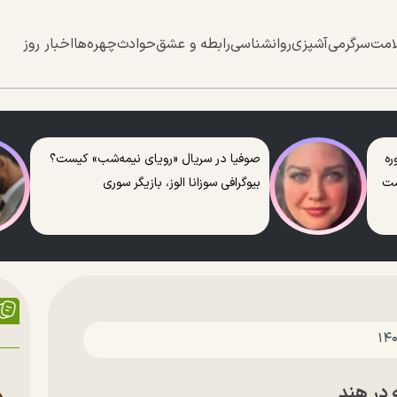
امت
سرگرمی
آشپزی
روانشناسی
رابطه و عشق
حوادث
چهره‌ها
اخبار روز
ره
صوفیا در سریال «رویای نیمه‌شب» کیست؟
ست
بیوگرافی سوزانا الوز، بازیگر سوری
 در هند