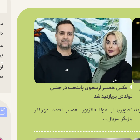
سا
دا
عک
پر
او
«م
عکس همسر ارسطوی پایتخت در جشن
تولدش پربازدید شد
دند
تصویری از مونا فائزپور، همسر احمد مهرانفر
بازیگر سریال...