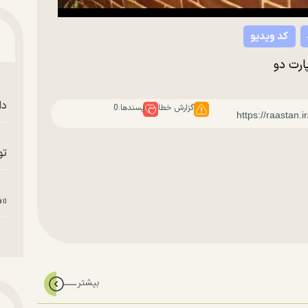
کد ویدیو
ارت دو
دا
گزارش خطا
پسندها:
0
تو
«م