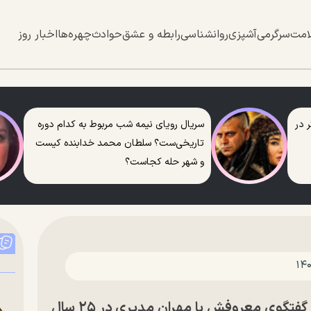
امت
سرگرمی
آشپزی
روانشناسی
رابطه و عشق
حوادث
چهره‌ها
اخبار روز
 در
سریال رویای نیمه شب مربوط به کدام دوره
تاریخی‌ست؟ سلطان محمد خدابنده کیست
و شهر حله کجاست؟
ویدئو |‌ واکنش جالب سامان گلریز به گفتگوی معروفش با مهران مدیری در ۲۵ سال