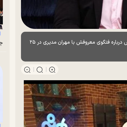
توضیحات تازه سامان گلریز، آشپز سرشناس درباره فتگوی معروفش با مهران مدیری در ۲۵
جو