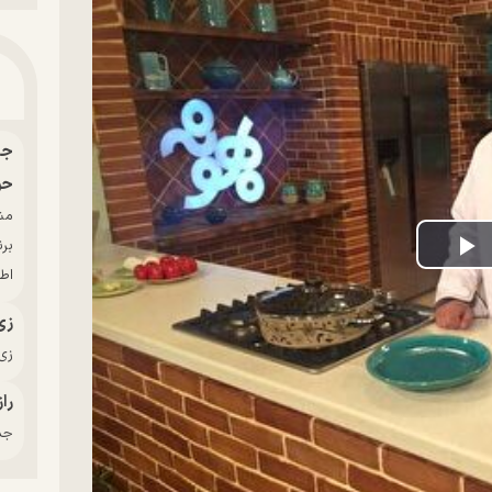
حو
بر
P
اط
V
زی
زی‌
راز
جدی