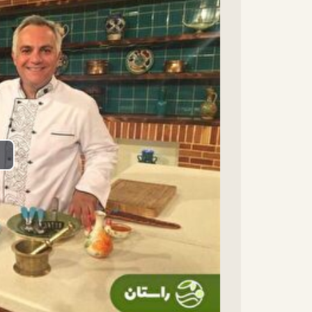
lay
ideo