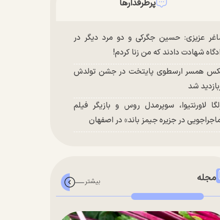
پرطرفدارها
غر عزیزی: حسین جگرکی و دو مرد دیگر در
دگاه شهادت دادند که من زنا کردم!
س همسر ارسطوی پایتخت در جشن تولدش
بازدید شد
لگا لاورنتیوا، سوپرمدل روس و بازیگر فیلم
اجراجویی در جزیره جیمز باند» در اصفهان
مجله