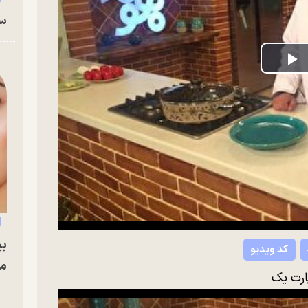
سا
P
V
بی
کد ویدیو
مج
ارت یک