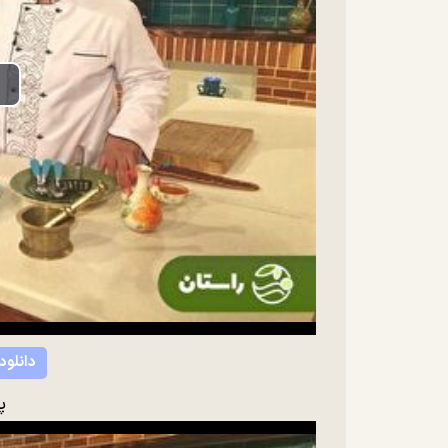
lay
ideo
دانلود
پ