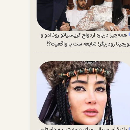
همه‌چیز درباره ازدواج کریستیانو رونالدو و
رجینا رودریگز؛ شایعه ست یا واقعیت؟!
بازیگران سریال رویای نیمه شب + داستان،