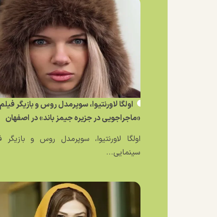
اولگا لاورنتیوا، سوپرمدل روس و بازیگر فیلم
«ماجراجویی در جزیره جیمز باند» در اصفهان
اولگا لاورنتیوا، سوپرمدل روس و بازیگر ف
سینمایی...