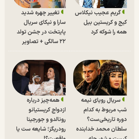
گریم عجیب نیکلاس
تغییر چهره شدید
کیج و کریستین بیل
سارا و نیکای سریال
همه را شوکه کرد
پایتخت در جشن تولد
۲۲ سالگی + تصاویر
سریال رویای نیمه
همه‌چیز درباره
شب مربوط به کدام
ازدواج کریستیانو
دوره تاریخی‌ست؟
رونالدو و جورجینا
سلطان محمد خدابنده
رودریگز؛ شایعه ست یا
کیست و شهر حله
واقعیت؟!