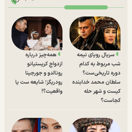
سریال رویای نیمه
همه‌چیز درباره
شب مربوط به کدام
ازدواج کریستیانو
دوره تاریخی‌ست؟
رونالدو و جورجینا
سلطان محمد خدابنده
رودریگز؛ شایعه ست یا
کیست و شهر حله
واقعیت؟!
کجاست؟