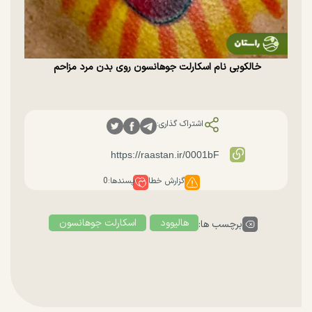
خالکوبی نام اسکارلت جوهانسون روی بدن مرد مزاحم
اشتراک گذاری:
گزارش خطا
پسندها:
0
هالیوود
اسکارلت جوهانسون
برچسب ها: