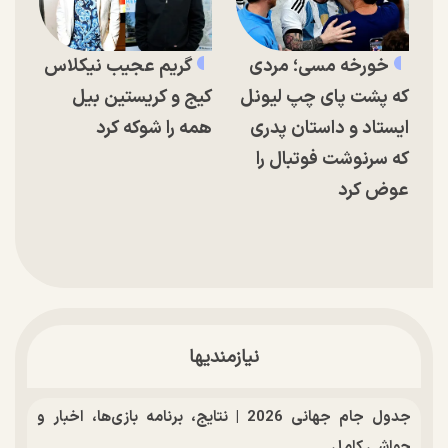
خورخه مسی؛ مردی
گریم عجیب نیکلاس
که پشت پای چپ لیونل
کیج و کریستین بیل
ایستاد و داستان پدری
همه را شوکه کرد
که سرنوشت فوتبال را
عوض کرد
نیازمندیها
جدول جام جهانی 2026 | نتایج، برنامه بازی‌ها، اخبار و
حواشی کامل