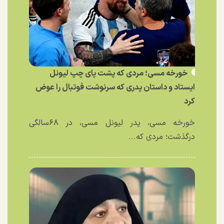
خورخه مسی؛ مردی که پشت پای چپ لیونل
ایستاد و داستان پدری که سرنوشت فوتبال را عوض
کرد
خورخه مسی، پدر لیونل مسی، در ۶۸سالگی
درگذشت؛ مردی که...