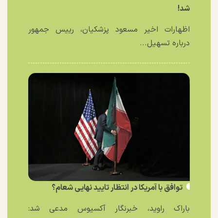
شد!
اظهارات اخیر مسعود پزشکیان، رییس جمهور
درباره تسهیل...
توافق با آمریکا در انتظار تایید نهایی شعام؟
باراک راوید، خبرنگار آکسیوس مدعی شد: