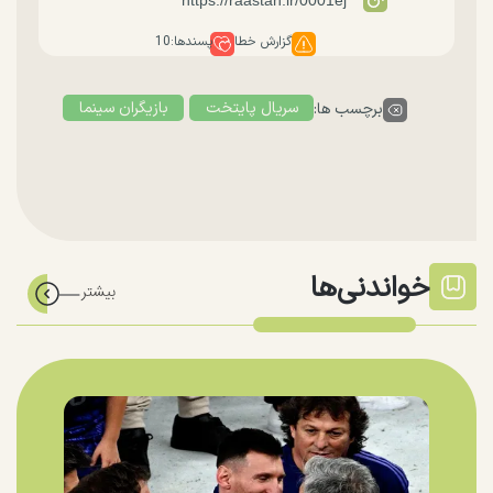
گزارش خطا
پسندها:
10
سریال پایتخت
بازیگران سینما
برچسب ها:
خواندنی‌ها