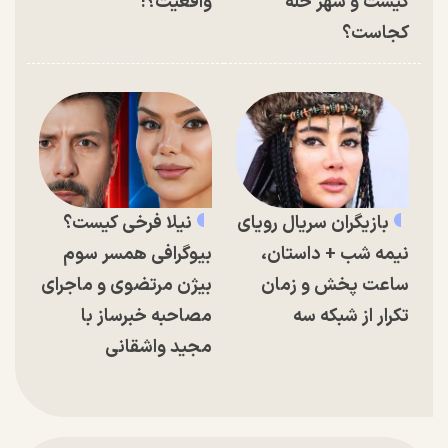
کیست و شهر حله
واقعیت؟!
کجاست؟
بازیگران سریال رویای
نیلا فرخی کیست؟
نیمه شب + داستان،
بیوگرافی همسر سوم
ساعت پخش و زمان
بیژن مرتضوی و ماجرای
تکرار از شبکه سه
مصاحبه خبرساز با
مجید واشقانی