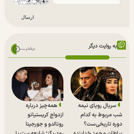
به روایت دیگر
سریال رویای نیمه
همه‌چیز درباره
شب مربوط به کدام
ازدواج کریستیانو
دوره تاریخی‌ست؟
رونالدو و جورجینا
سلطان محمد خدابنده
رودریگز؛ شایعه ست یا