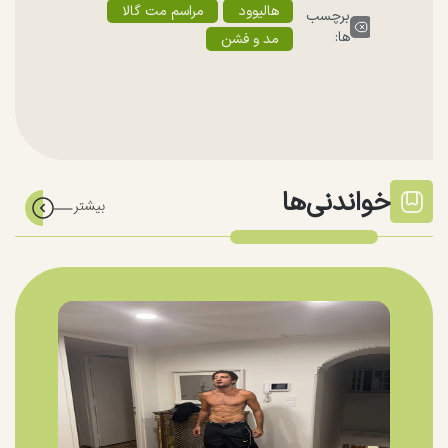
هالیوود
مراسم مت گالا
برچسب
ها:
مد و فشن
خواندنی‌ها