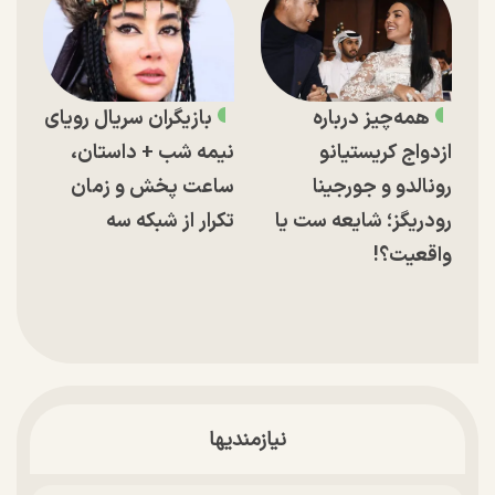
همه‌چیز درباره
بازیگران سریال رویای
ازدواج کریستیانو
نیمه شب + داستان،
رونالدو و جورجینا
ساعت پخش و زمان
رودریگز؛ شایعه ست یا
تکرار از شبکه سه
واقعیت؟!
نیازمندیها