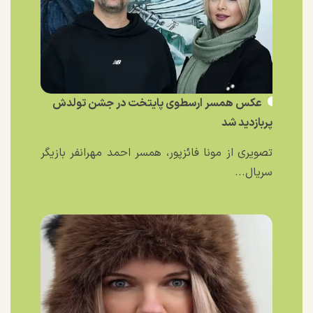
عکس همسر ارسطوی پایتخت در جشن تولدش
پربازدید شد
تصویری از مونا فائزپور، همسر احمد مهرانفر بازیگر
سریال...