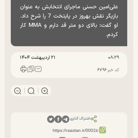
علی‌امین حسنی ماجرای انتخابش به عنوان
بازیگر نقش بهروز در پایتخت 7 را شرح داد.
او گفت: بالای دو متر قد دارم و MMA کار
کردم.
۰۸:۲۹
۲۱ ارديبهشت ۱۴۰۴
کد خبر:
۶۷۹۶
اشتراک گذاری: