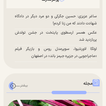
ساغر عزیزی: حسین جگرکی و دو مرد دیگر در دادگاه
شهادت دادند که من زنا کردم!
عکس همسر ارسطوی پایتخت در جشن تولدش
پربازدید شد
اولگا لاورنتیوا، سوپرمدل روس و بازیگر فیلم
«ماجراجویی در جزیره جیمز باند» در اصفهان
مجله