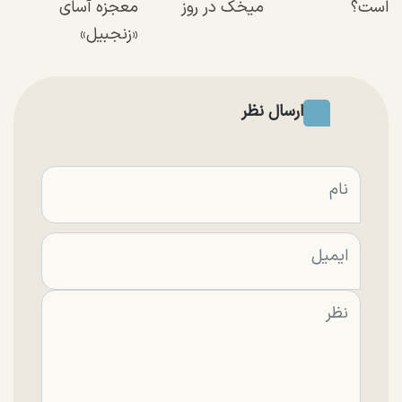
است؟
میخک در روز
معجزه آسای
«زنجبیل»
ارسال نظر