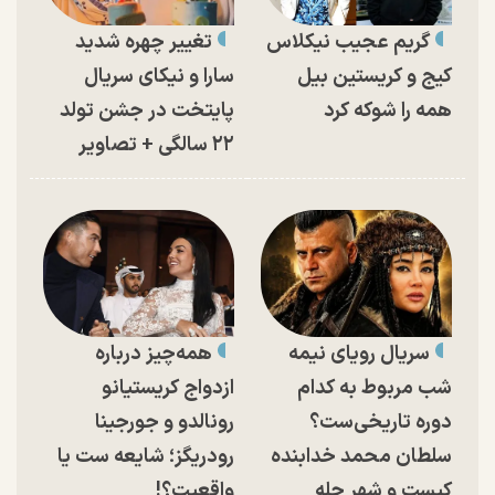
گریم عجیب نیکلاس
تغییر چهره شدید
کیج و کریستین بیل
سارا و نیکای سریال
همه را شوکه کرد
پایتخت در جشن تولد
۲۲ سالگی + تصاویر
سریال رویای نیمه
همه‌چیز درباره
شب مربوط به کدام
ازدواج کریستیانو
دوره تاریخی‌ست؟
رونالدو و جورجینا
سلطان محمد خدابنده
رودریگز؛ شایعه ست یا
کیست و شهر حله
واقعیت؟!