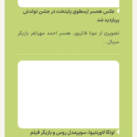
عکس همسر ارسطوی پایتخت در جشن تولدش
پربازدید شد
تصویری از مونا فائزپور، همسر احمد مهرانفر بازیگر
سریال...
اولگا لاورنتیوا، سوپرمدل روس و بازیگر فیلم