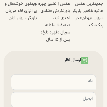
جدیدترین عکس
عکس | تغییر چهره
ویدئوی خوشحال و
هانیه غلامی بازیگر
باورنکردنی «شادی
پر انرژی لاله مرزبان
سریال «یزدان» در
احدی فر»،
بازیگر سریال آبان
پیک‌نیک
ضعیف‌السلطنه
سریال «قهوه تلخ»
پس از ۱۵ سال
ارسال نظر