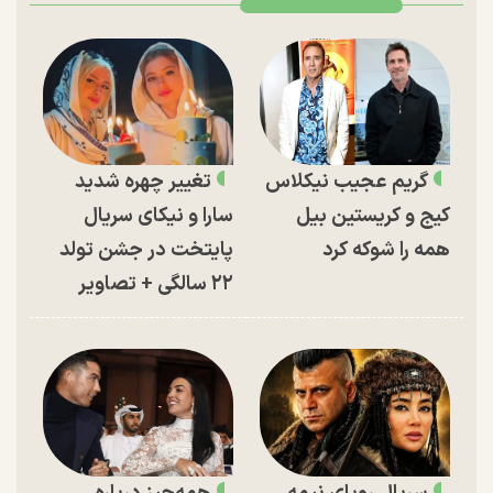
گریم عجیب نیکلاس
تغییر چهره شدید
کیج و کریستین بیل
سارا و نیکای سریال
همه را شوکه کرد
پایتخت در جشن تولد
۲۲ سالگی + تصاویر