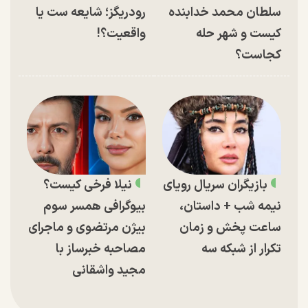
سلطان محمد خدابنده
رودریگز؛ شایعه ست یا
کیست و شهر حله
واقعیت؟!
کجاست؟
بازیگران سریال رویای
نیلا فرخی کیست؟
نیمه شب + داستان،
بیوگرافی همسر سوم
ساعت پخش و زمان
بیژن مرتضوی و ماجرای
تکرار از شبکه سه
مصاحبه خبرساز با
مجید واشقانی