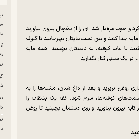
بی
سر
د و خوب مزه‌دار شد، آن را از یخچال بیرون بیاورید
دا
مایه جدا کنید و بین دست‌هایتان بچرخانید تا گلوله
آی
د تا مایه کوفته، به دستتان نچسبد. همه مایه
نق
 در یک سینی کنار بگذارید.
تص
گر
شو
ری روغن بریزید و بعد از داغ شدن، مشته‌ها را به
قسمت‌های کوفته‌ها، سرخ شود. کف یک بشقاب را
بح
دا
 تابه بیرون بیاورید و روی دستمال بچینید تا روغن
تغ
در ج
نید