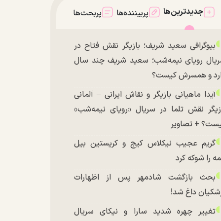
جدیدترین‌ها
پربیننده‌ها
پربحث‌ها
بیوگرافی سعید شریف؛ بازیگر نقش فتاح در
یال رویای نیمه‌شب؛ سعید شریف چند سال
رد و همسرش کیست؟
آیدا ماهیانی بازیگر و نقاش ایرانی – آلمانی
زیگر نقش تلما در سریال «رویای نیمه‌شب»
ست؟ + تصاویر
گریم عجیب نیکلاس کیج و کریستین بیل
ه را شوکه کرد
بحث بازگشت شادمهر پس از اظهارات
شکیان داغ شد!
تغییر چهره شدید سارا و نیکای سریال