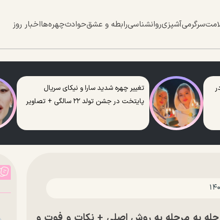
امت
سرگرمی
آشپزی
روانشناسی
رابطه و عشق
حوادث
چهره‌ها
اخبار روز
ر
تغییر چهره شدید سارا و نیکای سریال
پایتخت در جشن تولد ۲۲ سالگی + تصاویر
حله به مرحله به روش اصلی + نکات و فوت و