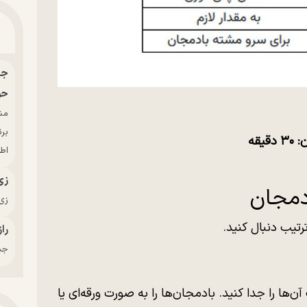
حو
بر
قه
اط
زی
دمجان
زی‌
رتیب دنبال کنید.
راز
جدی
ن‌ها را جدا کنید. بادمجان‌ها را به صورت ورقه‌ای یا