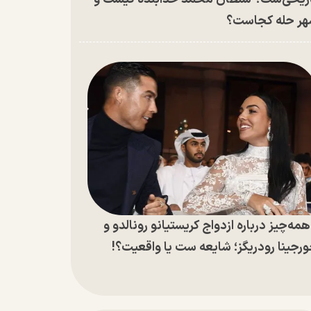
ر حله کجاست؟
مه‌چیز درباره ازدواج کریستیانو رونالدو و
رجینا رودریگز؛ شایعه ست یا واقعیت؟!