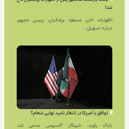
شد!
اظهارات اخیر مسعود پزشکیان، رییس جمهور
درباره تسهیل...
توافق با آمریکا در انتظار تایید نهایی شعام؟
باراک راوید، خبرنگار آکسیوس مدعی شد: