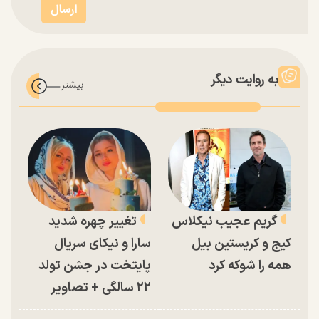
به روایت دیگر
گریم عجیب نیکلاس
تغییر چهره شدید
کیج و کریستین بیل
سارا و نیکای سریال
همه را شوکه کرد
پایتخت در جشن تولد
۲۲ سالگی + تصاویر