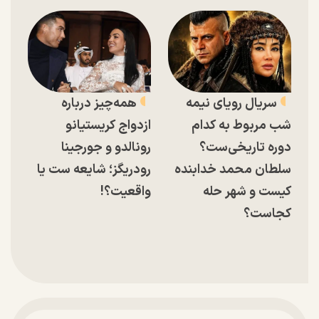
سریال رویای نیمه
همه‌چیز درباره
شب مربوط به کدام
ازدواج کریستیانو
دوره تاریخی‌ست؟
رونالدو و جورجینا
سلطان محمد خدابنده
رودریگز؛ شایعه ست یا
کیست و شهر حله
واقعیت؟!
کجاست؟