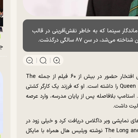
ماندگار سینما که به خاطر نقش‌آفرینی در قالب
می‌شد، در سن ۸۷ سالگی درگذشت.
جو
ترنس استامپ در طول طول دوران کاری‌اش افتخار حضور در بیش از ۶۰ فیلم از جمله The
Adventures of Priscilla و Queen of the Desert را داشته است. او که فرزند یک کارگر کشتی
ندن به دنیا آمد. استامپ بلافاصله پس از پایان مدرسه، وارد عرصه
لیت داشت.
ای نمایشی وبر داگلاس دریافت کرد و خیلی زود در
تور ملی نمایش The Long and the Short and the Tall نوشته ویلیس هال همراه با مایکل