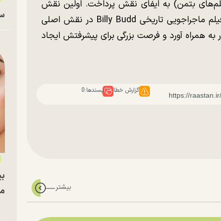
لم‌های بتمن) به ایفای نقش پرداخت. اولین نقش
سا
سینمایی استامپ در سال ۱۹۶۲ بود. او در فیلم ماجراجویی تاریخی Billy Budd در نقش اصلی
 به همراه آورد و فرصت بزرگی برای پیشرفتش ایجاد
گزارش خطا
پسندها:
0
بی
مج