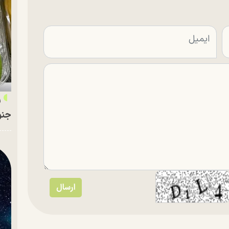
ر
جنو