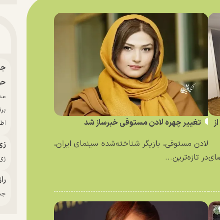
حو
بر
ز
تغییر چهره لادن مستوفی خبرساز شد
اط
لادن مستوفی، بازیگر شناخته‌شده سینمای ایران،
زی
ای
در تازه‌ترین...
زی‌
راز
جدی