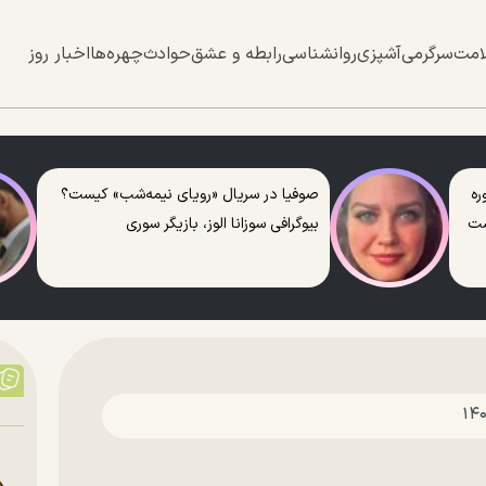
امت
سرگرمی
آشپزی
روانشناسی
رابطه و عشق
حوادث
چهره‌ها
اخبار روز
ره
صوفیا در سریال «رویای نیمه‌شب» کیست؟
ست
بیوگرافی سوزانا الوز، بازیگر سوری