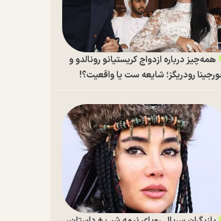
همه‌چیز درباره ازدواج کریستیانو رونالدو و
رجینا رودریگز؛ شایعه ست یا واقعیت؟!
بازیگران سریال رویای نیمه شب + داستان،