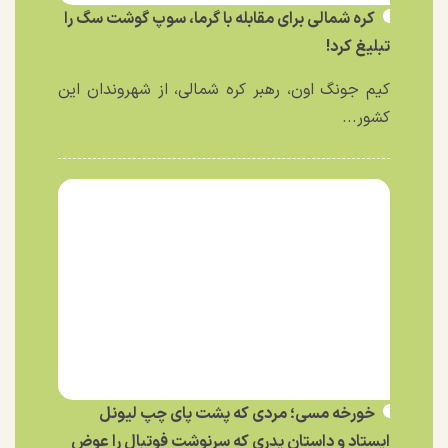
کره شمالی برای مقابله با گرما، سوپ گوشت سگ را
تبلیغ کرد!
کیم جونگ اون، رهبر کره شمالی، از شهروندان این
کشور...
خورخه مسی؛ مردی که پشت پای چپ لیونل
ایستاد و داستان پدری که سرنوشت فوتبال را عوض