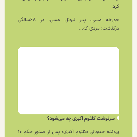
کرد
خورخه مسی، پدر لیونل مسی، در ۶۸سالگی
درگذشت؛ مردی که...
سرنوشت کلثوم اکبری چه می‌شود؟
پرونده جنجالی «کلثوم اکبری» پس از صدور حکم ۱۰