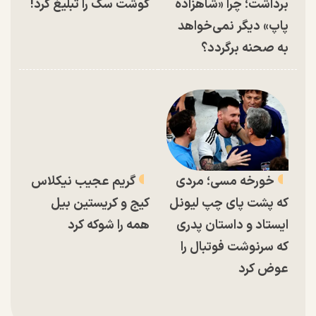
برداشت؛ چرا «شاهزاده
گوشت سگ را تبلیغ کرد!
پاپ» دیگر نمی‌خواهد
به صحنه برگردد؟
خورخه مسی؛ مردی
گریم عجیب نیکلاس
که پشت پای چپ لیونل
کیج و کریستین بیل
ایستاد و داستان پدری
همه را شوکه کرد
که سرنوشت فوتبال را
عوض کرد