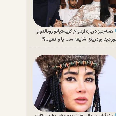
همه‌چیز درباره ازدواج کریستیانو رونالدو و
رجینا رودریگز؛ شایعه ست یا واقعیت؟!
بازیگران سریال رویای نیمه شب + داستان،