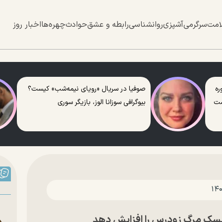
امت
سرگرمی
آشپزی
روانشناسی
رابطه و عشق
حوادث
چهره‌ها
اخبار روز
ره
صوفیا در سریال «رویای نیمه‌شب» کیست؟
ست
بیوگرافی سوزانا الوز، بازیگر سوری
یسک مرگ زودرس را افزایش دهد