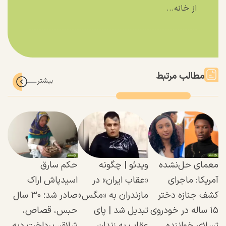
از خانه...
مطالب مرتبط
معمای حل‌نشده
ویدئو | چگونه
حکم سارق
آمریکا: ماجرای
«عقاب ایران» در
اسیدپاش اراک
کشف جنازه دختر
مازندران به «مگس»
صادر شد؛ ۳۰ سال
۱۵ ساله در خودروی
تبدیل شد | پای
حبس، قصاص،
تسلای خواننده
عقاب به زندان
شلاق، پرداخت دیه