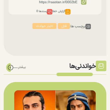
گزارش خطا
پسندها:
0
قتل
اخبار حوادث
برچسب ها:
خواندنی‌ها