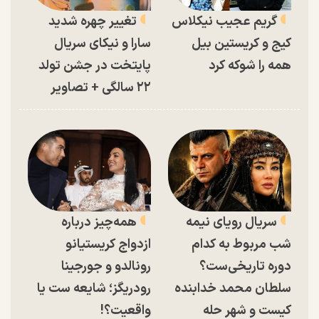
گریم عجیب نیکلاس
تغییر چهره شدید
کیج و کریستین بیل
سارا و نیکای سریال
همه را شوکه کرد
پایتخت در جشن تولد
۲۲ سالگی + تصاویر
سریال رویای نیمه
همه‌چیز درباره
شب مربوط به کدام
ازدواج کریستیانو
دوره تاریخی‌ست؟
رونالدو و جورجینا
سلطان محمد خدابنده
رودریگز؛ شایعه ست یا
کیست و شهر حله
واقعیت؟!